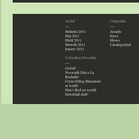
Archif
Categorïau
—
—
Mehefin 2011
Awards
Mai 2011
News
Ebrill 2011
Shows
Mawrth 2011
Uncategorized
Ionawr 2011
Cofnodion Diweddar
—
Gofod!
Noswaith Dda o La
Rochelle!
Cryno Ddisg Marcaroni
ar werth!
Mae’r Byd yn wyrdd
Enwebiad arall!