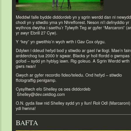
Meddwl falle bydde diddordeb yn y sgrin werdd dan ni newydd
chodi yn y stiwdio yma yn Nhrefforest. Neson ni’i defnyddio yr
wythnos dwytha i saethu’r Tylwyth Teg ar gyfer “Marcaroni” (a
yr awyr Ebrill 27 Cyw).
Y “key” yn gweithio’n wych wrth i Gav Cox olygu.
Ddylwn i ddeud hefyd bod y stiwdio ar gael i’w llogi. Mae’n fain
ardderchog tua 2000 tr sgwar. Blacks yr holl ffordd o gwmpas 
gofod – sydd yn hyblyg iawn. Rig goleuo. A Sgrin Werdd wrth
gwrs rwan!
Gwych ar gyfer recordio fideo/teledu. Ond hefyd – stiwdio
ffo
tograffig penigamp.
Cysylltwch efo Shelley os oes diddordeb
Shelley@dev.ceidiog.com
O.N. gyda llaw nid Shelley sydd yn y llun! Roli Odl (Marcaroni)
ydi hwnna!
BAFTA