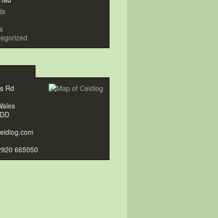
ds
s
egorized
gs Rd
Wales
9DD
eidiog.com
2920 665050