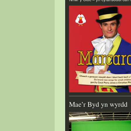
Mae’r Byd yn wyrdd