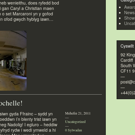
 heb wenieithu, does ryfedd bod
Awar
 gan Caryl a Christian maen
News
 o set Marcaroni yn y gofod
Show
’n ofod gwych hyblyg iawn…
Uncat
Cyswllt
92 Kin
Cardiff
South 
CF11 
—
post@c
—
+44(0)
ochelle!
esiwn gyda Ffrainc – sydd yn
Mehefin 21, 2011
—
eddwn i’n blenty trist iawn yn
Uncategorized
heg Nadolig! I egluro – heddiw
—
hyfryd rydw i wedi ymweld a hi
0 Sylwadau