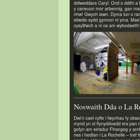
ddiweddara Caryl. Ond o ddifri a
y caneuon mor arbennig, gan mai
nhw! Gwych iawn. Dyma lun o ran
stiwdio sydd gynnon ni yma. Mae
cysylltwch a ni os am wybodaeth!
Noswaith Dda o La R
Dwi’n cael cyfle i fwynhau fy obs
mynd yn ol flynyddoedd ers pan ro
gofyn am eiriadur Ffrangeg y anr
nes i hedfan i La Rochelle – tref 