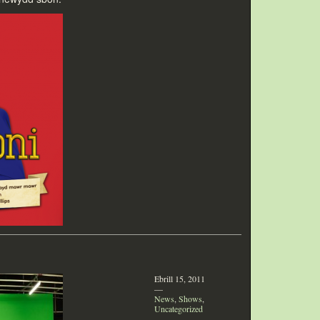
Ebrill 15, 2011
—
News
,
Shows
,
Uncategorized
—