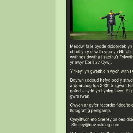
Meddwl falle bydde diddordeb yn 
chodi yn y stiwdio yma yn Nhreffo
wythnos dwytha i saethu’r Tylwyth
yr awyr Ebrill 27 Cyw).
Y “key” yn gweithio’n wych wrth i
Ddylwn i ddeud hefyd bod y stiwdio
ardderchog tua 2000 tr sgwar. Bla
gofod – sydd yn hyblyg iawn. Rig
gwrs rwan!
Gwych ar gyfer recordio fideo/tel
ffo
tograffig penigamp.
Cysylltwch efo Shelley os oes di
Shelley@dev.ceidiog.com