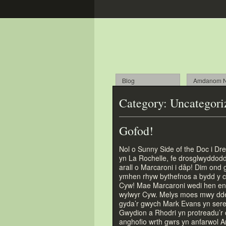
Blog
Amdanom N
Category:
Uncategori
Gofod!
Nol o Sunny Side of the Doc i Dre
yn La Rochelle, fe drosglwyddod
arall o Marcaroni i dâp! Dim ond 
ymhen rhyw bythefnos a bydd y c
Cyw! Mae Marcaroni wedi hen ennil
wylwyr Cyw. Melys moes mwy ddeu
gyda’r gwych Mark Evans yn seren
Gwydion a Rhodri yn protreadu’r 
anghofio wrth gwrs yn anfarwol An