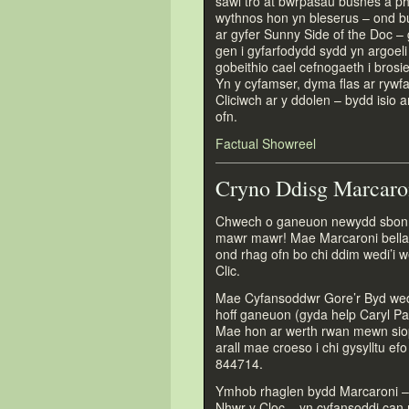
sawl tro at bwrpasau busnes a p
wythnos hon yn bleserus – ond b
ar gyfer Sunny Side of the Doc –
gen i gyfarfodydd sydd yn argoeli 
gobeithio cael cefnogaeth i brosi
Yn y cyfamser, dyma flas ar rywfa
Cliciwch ar y ddolen – bydd isio 
ofn.
Factual Showreel
Cryno Ddisg Marcaron
Chwech o ganeuon newydd sbon da
mawr mawr! Mae Marcaroni bella
ond rhag ofn bo chi ddim wedi’i w
Clic.
Mae Cyfansoddwr Gore’r Byd wed
hoff ganeuon (gyda help Caryl Par
Mae hon ar werth rwan mewn si
arall mae croeso i chi gysylltu ef
844714.
Ymhob rhaglen bydd Marcaroni – g
Nhwr y Cloc – yn cyfansoddi can