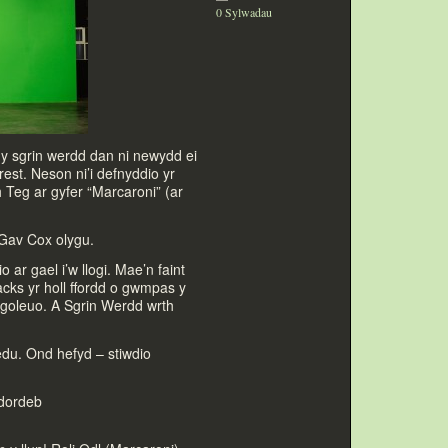
0 Sylwadau
y sgrin werdd dan ni newydd ei
rest. Neson ni’i defnyddio yr
 Teg ar gyfer “Marcaroni” (ar
 Gav Cox olygu.
 ar gael i’w llogi. Mae’n faint
cks yr holl ffordd o gwmpas y
 goleuo. A Sgrin Werdd wrth
edu. Ond hefyd – stiwdio
ddordeb