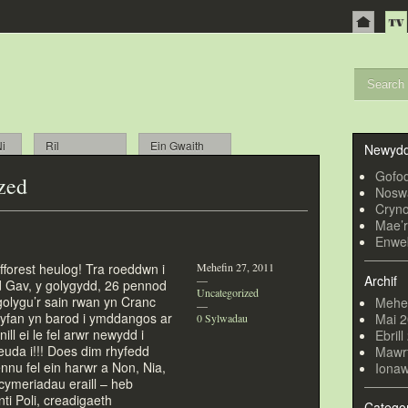
i
Rîl
Ein Gwaith
Newydd
Gofod
zed
Noswa
Cryno
Mae’r
Enweb
fforest heulog! Tra roeddwn i
Mehefin 27, 2011
Archif
—
d Gav, y golygydd, 26 pennod
Uncategorized
golygu’r sain rwan yn Cranc
Mehe
—
yfan yn barod i ymddangos ar
Mai 
0 Sylwadau
l ei le fel arwr newydd i
Ebril
da i!!! Does dim rhyfedd
Mawr
nu fel ein harwr a Non, Nia,
Ionaw
cymeriadau eraill – heb
ti Poli, creadigaeth
Catego