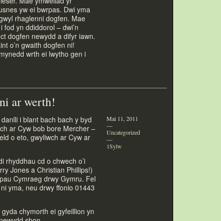
hleser. Mae ymweliad yr
usnes yw ei bwrpas. Dwi yma
 gwyl rhaglenni dogfen. Mae
i fod yn ddiddorol – dwi’n
ect dogfen newydd a difyr iawn.
int o’n gwaith dogfen ni!
amynedd wrth ei lwytho gen i
i ar werth!
nlli i blant bach bach y byd
Mai 11, 2011
—
ch ar Cyw bob bore Mercher –
Uncategorized
eld o e
to, gwyliwch ar Cyw ar
—
1Sylw
i rhyddhau cd o chwech o’i
ry Jones a Christian Phillips!)
opau Cymraeg drwy Gymru. Fel
o ni yma, neu drwy ffonio 01443
yda chymorth ei gyfeillion yn
 newydd sbon.