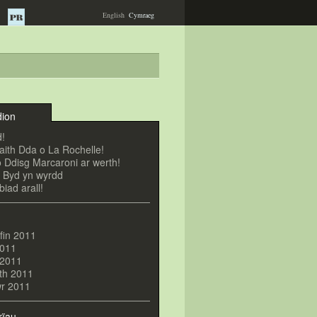
English
Cymraeg
ion
!
ith Dda o La Rochelle!
 Ddisg Marcaroni ar werth!
 Byd yn wyrdd
iad arall!
fin 2011
2011
l 2011
th 2011
r 2011
rïau